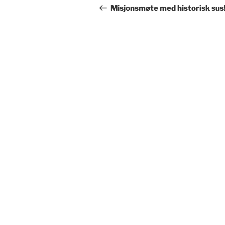
innlegg
Misjonsmøte med historisk sus