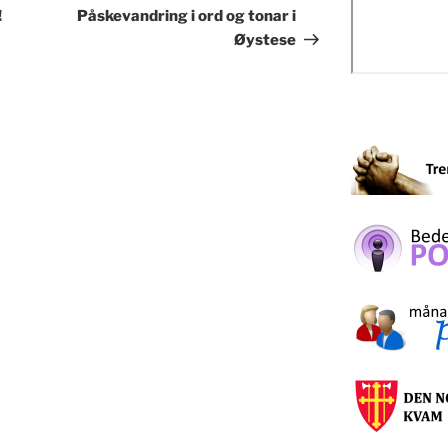
innlegg
!
Påskevandring i ord og tonar i
Øystese