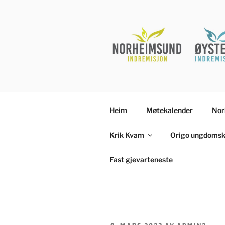
Gå
til
innhold
Heim
Møtekalender
Nor
Krik Kvam
Origo ungdomsk
Fast gjevarteneste