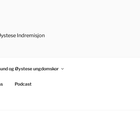
Øystese Indremisjon
und og Øystese ungdomskor
ss
Podcast