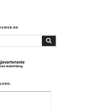
HUSWEB.NO
Søk
LORD: