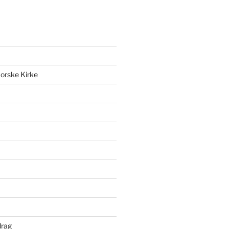
orske Kirke
drag