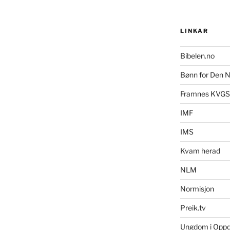
LINKAR
Bibelen.no
Bønn for Den N
Framnes KVGS
IMF
IMS
Kvam herad
NLM
Normisjon
Preik.tv
Ungdom i Opp