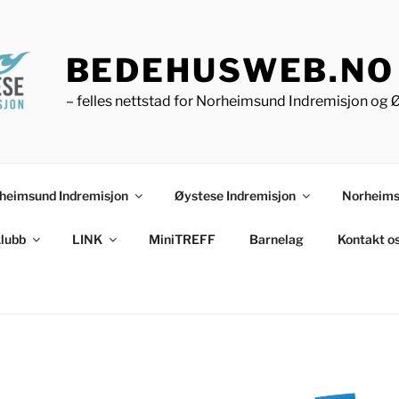
BEDEHUSWEB.NO
– felles nettstad for Norheimsund Indremisjon og 
heimsund Indremisjon
Øystese Indremisjon
Norheims
lubb
LINK
MiniTREFF
Barnelag
Kontakt o