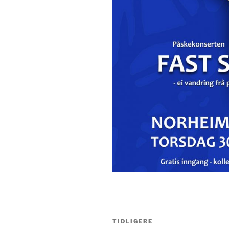
Innleggsnavigasjon
Forrige
TIDLIGERE