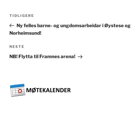
Innleggsnavigasjon
Forrige
TIDLIGERE
innlegg
Ny felles barne- og ungdomsarbeidar i Øystese og
Norheimsund!
Neste
NESTE
innlegg
NB! Flytta til Framnes arena!