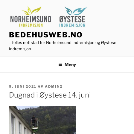
Gå
til
innhold
BEDEHUSWEB.NO
– felles nettstad for Norheimsund Indremisjon og Øystese
Indremisjon
Meny
PUBLISERT
9. JUNI 2021
AV
ADMIN2
Dugnad i Øystese 14. juni