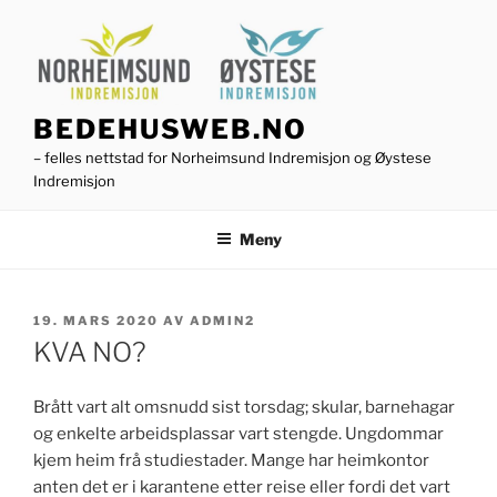
Gå
til
innhold
BEDEHUSWEB.NO
– felles nettstad for Norheimsund Indremisjon og Øystese
Indremisjon
Meny
PUBLISERT
19. MARS 2020
AV
ADMIN2
KVA NO?
Brått vart alt omsnudd sist torsdag; skular, barnehagar
og enkelte arbeidsplassar vart stengde. Ungdommar
kjem heim frå studiestader. Mange har heimkontor
anten det er i karantene etter reise eller fordi det vart