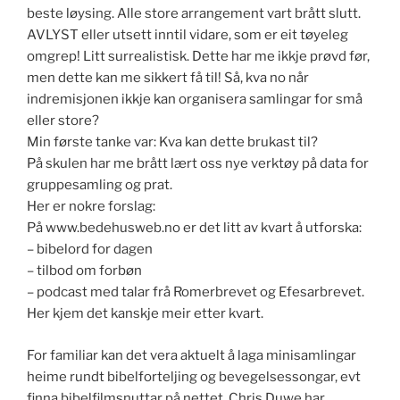
beste løysing. Alle store arrangement vart brått slutt.
AVLYST eller utsett inntil vidare, som er eit tøyeleg
omgrep! Litt surrealistisk. Dette har me ikkje prøvd før,
men dette kan me sikkert få til! Så, kva no når
indremisjonen ikkje kan organisera samlingar for små
eller store?
Min første tanke var: Kva kan dette brukast til?
På skulen har me brått lært oss nye verktøy på data for
gruppesamling og prat.
Her er nokre forslag:
På www.bedehusweb.no er det litt av kvart å utforska:
– bibelord for dagen
– tilbod om forbøn
– podcast med talar frå Romerbrevet og Efesarbrevet.
Her kjem det kanskje meir etter kvart.
For familiar kan det vera aktuelt å laga minisamlingar
heime rundt bibelforteljing og bevegelsessongar, evt
finna bibelfilmsnuttar på nettet. Chris Duwe har