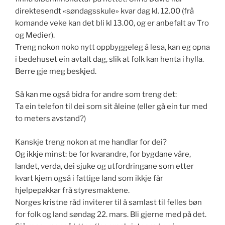
direktesendt «søndagsskule» kvar dag kl. 12.00 (frå
komande veke kan det bli kl 13.00, og er anbefalt av Tro
og Medier).
Treng nokon noko nytt oppbyggeleg å lesa, kan eg opna
i bedehuset ein avtalt dag, slik at folk kan henta i hylla.
Berre gje meg beskjed.
Så kan me også bidra for andre som treng det:
Ta ein telefon til dei som sit åleine (eller gå ein tur med
to meters avstand?)
Kanskje treng nokon at me handlar for dei?
Og ikkje minst: be for kvarandre, for bygdane våre,
landet, verda, dei sjuke og utfordringane som etter
kvart kjem også i fattige land som ikkje får
hjelpepakkar frå styresmaktene.
Norges kristne råd inviterer til å samlast til felles bøn
for folk og land søndag 22. mars. Bli gjerne med på det.