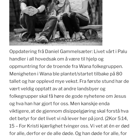
Oppdatering frå Daniel Gammelsæter: Livet vårt i Palu
handler i all hovedsak om å være til hjelp og
oppmuntring for de troende fra Wana folkegruppen.
Menigheten i Wana ble plantet/startet tilbake på 80
tallet og har opplevd mye vekst.
Fra første stund har de
vært veldig opptatt av at andre landsbyer og
folkegrupper skal få høre de gode nyhetene om Jesus
og hva han har gjort for oss. Men kanskje enda
viktigere, at de gjennom disippelgjøring skal forstå hva
det betyr for det livet vi nå lever her på jord. (2Kor 5:14,
15 – For Kristi kjærlighet tvinger oss. Vi vet at én er død
for alle, derfor er de alle døde. Og han døde for alle, for