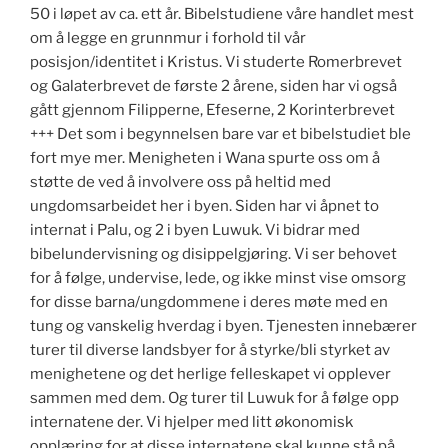
50 i løpet av ca. ett år. Bibelstudiene våre handlet mest
om å legge en grunnmur i forhold til vår
posisjon/identitet i Kristus. Vi studerte Romerbrevet
og Galaterbrevet de første 2 årene, siden har vi også
gått gjennom Filipperne, Efeserne, 2 Korinterbrevet
+++ Det som i begynnelsen bare var et bibelstudiet ble
fort mye mer. Menigheten i Wana spurte oss om å
støtte de ved å involvere oss på heltid med
ungdomsarbeidet her i byen. Siden har vi åpnet to
internat i Palu, og 2 i byen Luwuk. Vi bidrar med
bibelundervisning og disippelgjøring. Vi ser behovet
for å følge, undervise, lede, og ikke minst vise omsorg
for disse barna/ungdommene i deres møte med en
tung og vanskelig hverdag i byen. Tjenesten innebærer
turer til diverse landsbyer for å styrke/bli styrket av
menighetene og det herlige felleskapet vi opplever
sammen med dem. Og turer til Luwuk for å følge opp
internatene der. Vi hjelper med litt økonomisk
opplæring for at disse internatene skal kunne stå på