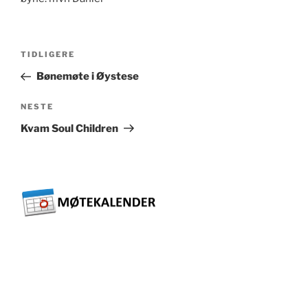
Innleggsnavigasjon
Forrige
TIDLIGERE
innlegg
Bønemøte i Øystese
Neste
NESTE
innlegg
Kvam Soul Children