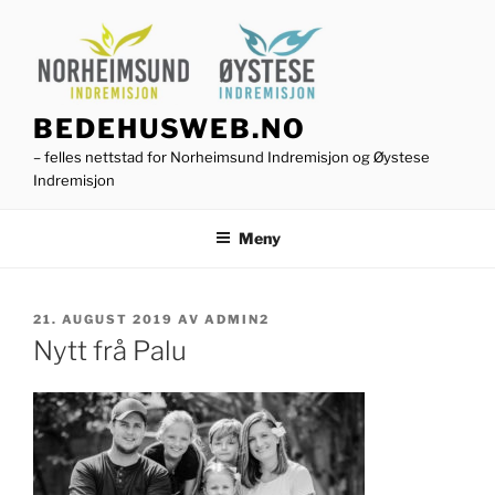
Gå
til
innhold
BEDEHUSWEB.NO
– felles nettstad for Norheimsund Indremisjon og Øystese
Indremisjon
Meny
PUBLISERT
21. AUGUST 2019
AV
ADMIN2
Nytt frå Palu