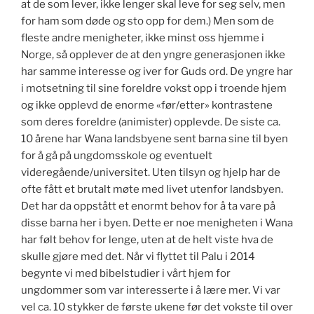
at de som lever, ikke lenger skal leve for seg selv, men
for ham som døde og sto opp for dem.) Men som de
fleste andre menigheter, ikke minst oss hjemme i
Norge, så opplever de at den yngre generasjonen ikke
har samme interesse og iver for Guds ord. De yngre har
i motsetning til sine foreldre vokst opp i troende hjem
og ikke opplevd de enorme «før/etter» kontrastene
som deres foreldre (animister) opplevde. De siste ca.
10 årene har Wana landsbyene sent barna sine til byen
for å gå på ungdomsskole og eventuelt
videregående/universitet. Uten tilsyn og hjelp har de
ofte fått et brutalt møte med livet utenfor landsbyen.
Det har da oppstått et enormt behov for å ta vare på
disse barna her i byen. Dette er noe menigheten i Wana
har følt behov for lenge, uten at de helt viste hva de
skulle gjøre med det. Når vi flyttet til Palu i 2014
begynte vi med bibelstudier i vårt hjem for
ungdommer som var interesserte i å lære mer. Vi var
vel ca. 10 stykker de første ukene før det vokste til over