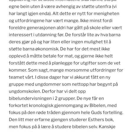
egne bein uten å være avhengig av støtte utenfra (vi
har langt igjen enda). Alt dette er nytt for menigheten
og utfordringene har vært mange. Ikke minst fordi
foreldre generasjonen aldri har gått på skole eller vært
interessert i utdanning før. De forstår lite av hva barna
deres gjør på og har liten eller ingen mulighet til å
støtte barna økonomisk. De har for det mest ikke
opplevd å måtte betale for mat, og gjerne ikke helt
forstått dette med å planlegge for utgifter som de vet
kommer. Som sagt, mange morsomme utfordringer for
teamet vårt. I disse dager har vi akkurat fått en ny
gruppe med ungdommer som nettopp har begynt på
ungdomskolen. Derfor har vi delt opp
bibelundervisningen i 2 grupper. De nye får en
forkortet kronologisk gjennomgang av Bibelen, med
fokus på den røde tråden gjennom hele Guds fortelling.
Den litt mer erfarne gjengen studerer Esthers bok,
men fokus på å lære å studere bibelen selv. Kanskje