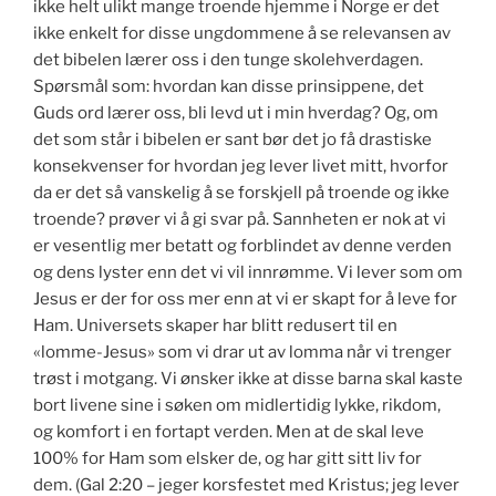
ikke helt ulikt mange troende hjemme i Norge er det
ikke enkelt for disse ungdommene å se relevansen av
det bibelen lærer oss i den tunge skolehverdagen.
Spørsmål som: hvordan kan disse prinsippene, det
Guds ord lærer oss, bli levd ut i min hverdag? Og, om
det som står i bibelen er sant bør det jo få drastiske
konsekvenser for hvordan jeg lever livet mitt, hvorfor
da er det så vanskelig å se forskjell på troende og ikke
troende? prøver vi å gi svar på. Sannheten er nok at vi
er vesentlig mer betatt og forblindet av denne verden
og dens lyster enn det vi vil innrømme. Vi lever som om
Jesus er der for oss mer enn at vi er skapt for å leve for
Ham. Universets skaper har blitt redusert til en
«lomme-Jesus» som vi drar ut av lomma når vi trenger
trøst i motgang. Vi ønsker ikke at disse barna skal kaste
bort livene sine i søken om midlertidig lykke, rikdom,
og komfort i en fortapt verden. Men at de skal leve
100% for Ham som elsker de, og har gitt sitt liv for
dem. (Gal 2:20 – jeger korsfestet med Kristus; jeg lever