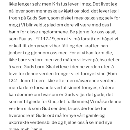
ikke lenger selv, men Kristus lever i meg. Det livet jeg
nå lever som menneske av kjøtt og blod, det lever jeg i
troen på Guds Sønn, som elsket meg og ga seg selv for
meg.) Vi blir veldig glad om dere vil være med oss i
bønn for disse ungdommene. Be gjerne for oss også,
som Paulus i Ef 1:17-19, om at vi må forstå det håpet vi
er kalt til, den arven vi har fått og den kraften han
jobber i og gjennom oss med. For at vi kan formidle,
ikke bare ved ord men ved måten vi lever på, hva det er
å være Guds barn. Skal vi leve i denne verden uten å
leve for denne verden trenger vi et fornyet sinn (Rom
12:2 – Innrett dere ikke etter den nåværende verden,
men la dere forvandle ved at sinnet fornyes, så dere
kan dømme om hva som er Guds vilje: det gode, det
som er til glede for Gud, det fullkomne.) Vi må se denne
verden slik som Gud ser den, la oss derfor be for
hverandre at Guds ord må fornye vårt gamle og
ukorrekte verdensbilde og hjelpe oss å se med nye
øyne. mvh Daniel