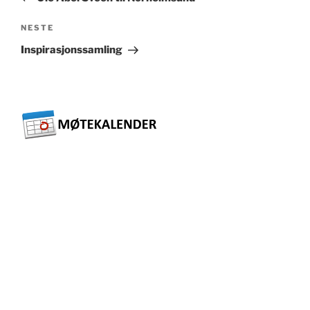
Neste
NESTE
innlegg
Inspirasjonssamling