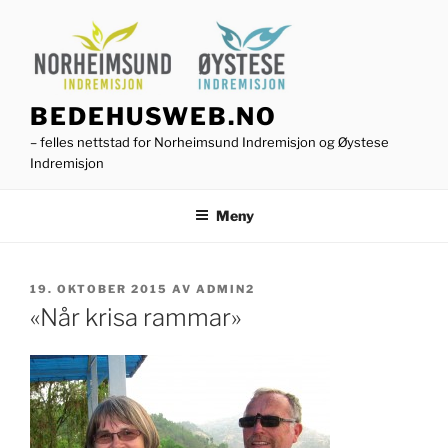
Gå
til
innhold
BEDEHUSWEB.NO
– felles nettstad for Norheimsund Indremisjon og Øystese
Indremisjon
Meny
PUBLISERT
19. OKTOBER 2015
AV
ADMIN2
«Når krisa rammar»