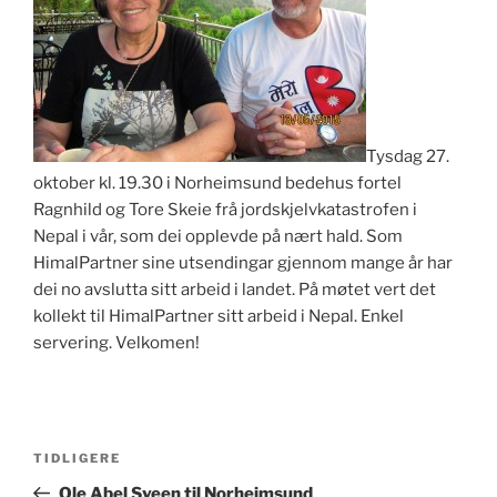
Tysdag 27.
oktober kl. 19.30 i Norheimsund bedehus fortel
Ragnhild og Tore Skeie frå jordskjelvkatastrofen i
Nepal i vår, som dei opplevde på nært hald. Som
HimalPartner sine utsendingar gjennom mange år har
dei no avslutta sitt arbeid i landet. På møtet vert det
kollekt til HimalPartner sitt arbeid i Nepal. Enkel
servering. Velkomen!
Innleggsnavigasjon
Forrige
TIDLIGERE
innlegg
Ole Abel Sveen til Norheimsund