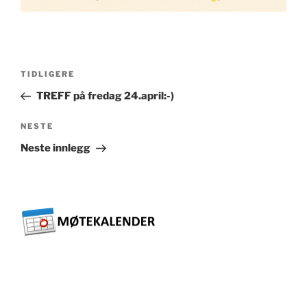
Innleggsnavigasjon
Forrige
TIDLIGERE
innlegg
TREFF på fredag 24.april:-)
Neste
NESTE
innlegg
Neste innlegg