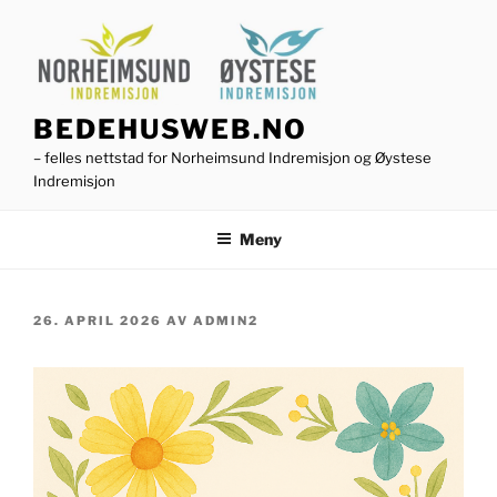
Gå
til
innhold
BEDEHUSWEB.NO
– felles nettstad for Norheimsund Indremisjon og Øystese
Indremisjon
Meny
PUBLISERT
26. APRIL 2026
AV
ADMIN2