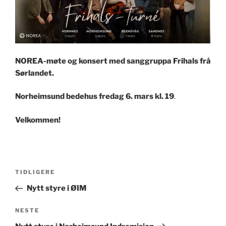
NOREA-møte og konsert med sanggruppa Frihals frå
Sørlandet.
Norheimsund bedehus fredag 6. mars kl. 19
.
Velkommen!
Innleggsnavigasjon
Forrige
TIDLIGERE
innlegg
Nytt styre i ØIM
Neste
NESTE
innlegg