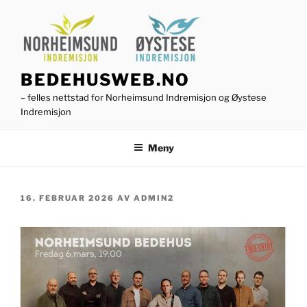
Gå
til
innhold
BEDEHUSWEB.NO
– felles nettstad for Norheimsund Indremisjon og Øystese
Indremisjon
Meny
PUBLISERT
16. FEBRUAR 2026
AV
ADMIN2