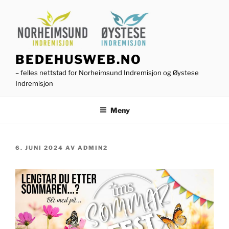
Gå
til
innhold
BEDEHUSWEB.NO
– felles nettstad for Norheimsund Indremisjon og Øystese
Indremisjon
Meny
PUBLISERT
6. JUNI 2024
AV
ADMIN2