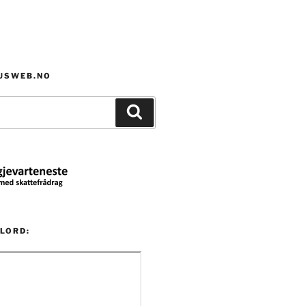
HUSWEB.NO
Søk
LORD: