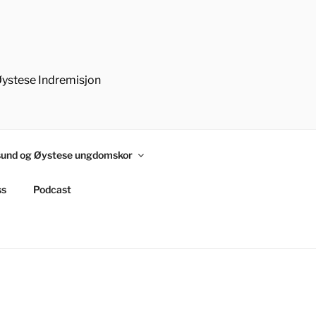
Øystese Indremisjon
und og Øystese ungdomskor
ss
Podcast