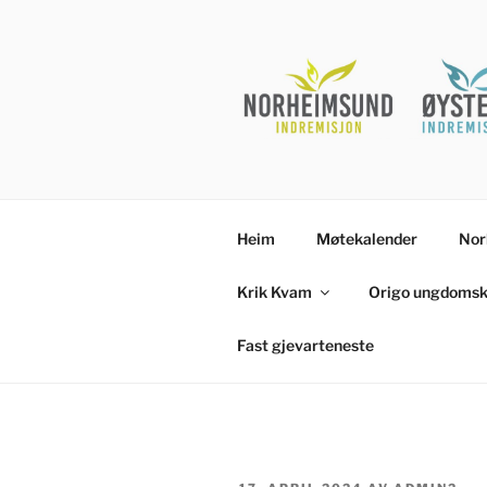
Gå
til
innhold
Heim
Møtekalender
Nor
Krik Kvam
Origo ungdomsk
Fast gjevarteneste