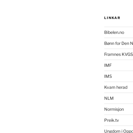
LINKAR
Bibelen.no
Bønn for Den N
Framnes KVGS
IMF
IMS
Kvam herad
NLM
Normisjon
Preik.tv
Ungdom i Opp