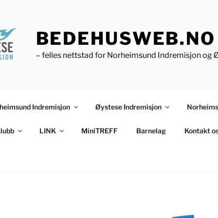
BEDEHUSWEB.NO
– felles nettstad for Norheimsund Indremisjon og 
heimsund Indremisjon
Øystese Indremisjon
Norheims
lubb
LINK
MiniTREFF
Barnelag
Kontakt o