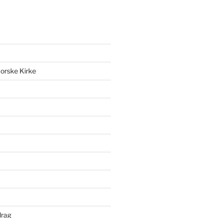
orske Kirke
drag