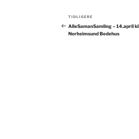
Innleggsnavigasjon
Forrige
TIDLIGERE
innlegg
AlleSamanSamling – 14.april kl.
Norheimsund Bedehus