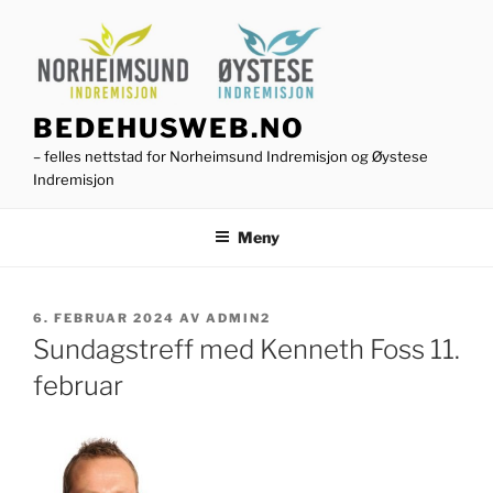
Gå
til
innhold
BEDEHUSWEB.NO
– felles nettstad for Norheimsund Indremisjon og Øystese
Indremisjon
Meny
PUBLISERT
6. FEBRUAR 2024
AV
ADMIN2
Sundagstreff med Kenneth Foss 11.
februar