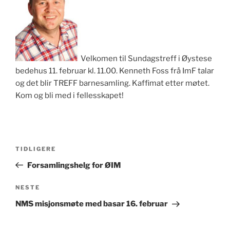
Velkomen til Sundagstreff i Øystese
bedehus 11. februar kl. 11.00. Kenneth Foss frå ImF talar
og det blir TREFF barnesamling. Kaffimat etter møtet.
Kom og bli med i fellesskapet!
Innleggsnavigasjon
Forrige
TIDLIGERE
innlegg
Forsamlingshelg for ØIM
Neste
NESTE
innlegg
NMS misjonsmøte med basar 16. februar