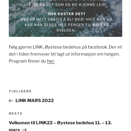
Følg gjerne LINK, Øystese bedehus på facebook. Der vil
det i tiden fremover bli lagt ut informasjon om helgen.
Program finner du
her.
Innleggsnavigasjon
Forrige
TIDLIGERE
innlegg
LINK MARS 2022
Neste
NESTE
innlegg
Velkomen til LINK22 – Øystese bedehus 11. – 13.
mars