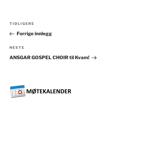
Innleggsnavigasjon
Forrige
TIDLIGERE
innlegg
Forrige innlegg
Neste
NESTE
innlegg
ANSGAR GOSPEL CHOIR til Kvam!