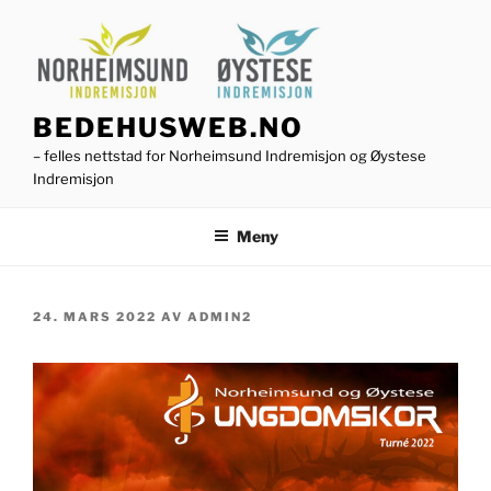
Gå
til
innhold
BEDEHUSWEB.NO
– felles nettstad for Norheimsund Indremisjon og Øystese
Indremisjon
Meny
PUBLISERT
24. MARS 2022
AV
ADMIN2