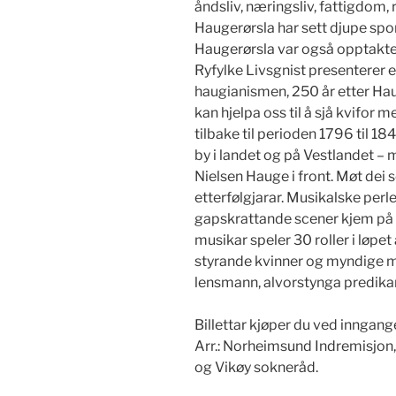
åndsliv, næringsliv, fattigdom,
Haugerørsla har sett djupe spor
Haugerørsla var også opptakte
Ryfylke Livsgnist presenterer e
haugianismen, 250 år etter Hau
kan hjelpa oss til å sjå kvifor m
tilbake til perioden 1796 til 1
by i landet og på Vestlandet – 
Nielsen Hauge i front. Møt dei
etterfølgjarar. Musikalske perl
gapskrattande scener kjem på 
musikar speler 30 roller i løpe
styrande kvinner og myndige m
lensmann, alvorstynga predikan
Billettar kjøper du ved inngange
Arr.: Norheimsund Indremisjon
og Vikøy sokneråd.