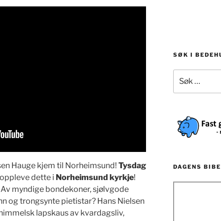
SØK I BEDE
Søk
etter:
sen Hauge kjem til Norheimsund!
Tysdag
DAGENS BIBE
oppleve dette i
Norheimsund kyrkje
!
ed? Av myndige bondekoner, sjølvgode
n og trongsynte pietistar? Hans Nielsen
himmelsk lapskaus av kvardagsliv,