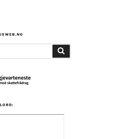
HUSWEB.NO
Søk
LORD: