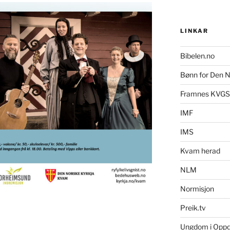
LINKAR
Bibelen.no
Bønn for Den N
Framnes KVGS
IMF
IMS
Kvam herad
NLM
Normisjon
Preik.tv
Ungdom i Opp