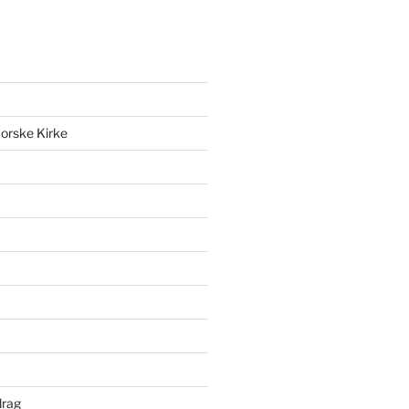
orske Kirke
drag