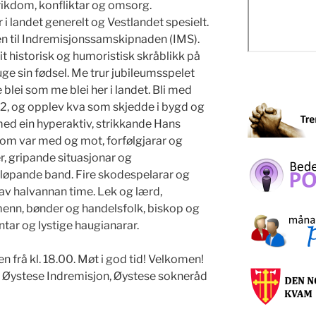
 rikdom, konfliktar og omsorg.
 i landet generelt og Vestlandet spesielt.
n til Indremisjonssamskipnaden (IMS).
it historisk og humoristisk skråblikk på
ge sin fødsel. Me trur jubileumsspelet
e blei som me blei her i landet. Bli med
842, og opplev kva som skjedde i bygd og
med ein hyperaktiv, strikkande Hans
 som var med og mot, forfølgjarar og
er, gripande situasjonar og
løpande band. Fire skodespelarar og
t av halvannan time. Lek og lærd,
enn, bønder og handelsfolk, biskop og
tar og lystige haugianarar.
n frå kl. 18.00. Møt i god tid! Velkomen!
, Øystese Indremisjon, Øystese sokneråd