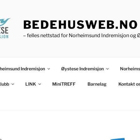
BEDEHUSWEB.NO
– felles nettstad for Norheimsund Indremisjon og 
heimsund Indremisjon
Øystese Indremisjon
Norheims
lubb
LINK
MiniTREFF
Barnelag
Kontakt o