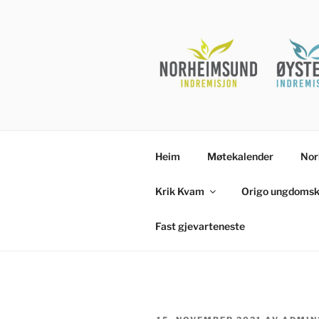
Gå
til
innhold
Heim
Møtekalender
Nor
Krik Kvam
Origo ungdomsk
Fast gjevarteneste