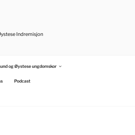
Øystese Indremisjon
und og Øystese ungdomskor
ss
Podcast