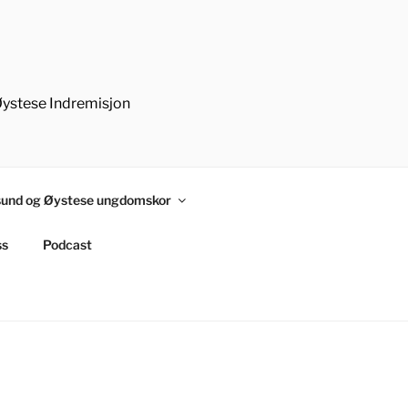
Øystese Indremisjon
und og Øystese ungdomskor
ss
Podcast