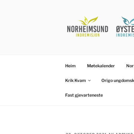
Gå
til
innhold
Heim
Møtekalender
Nor
Krik Kvam
Origo ungdomsk
Fast gjevarteneste