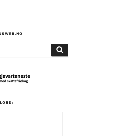
HUSWEB.NO
Søk
LORD: