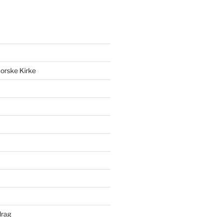
orske Kirke
drag