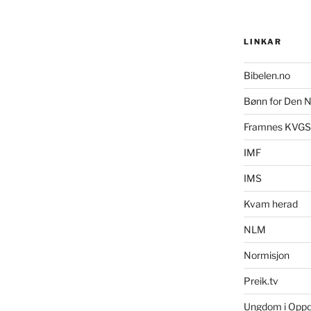
LINKAR
Bibelen.no
Bønn for Den N
Framnes KVGS
IMF
IMS
Kvam herad
NLM
Normisjon
Preik.tv
Ungdom i Opp