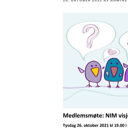
PUBLISERT
20. OKTOBER 2021
AV
ADMIN2