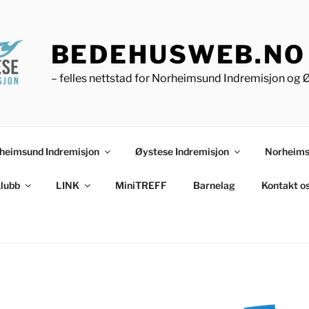
BEDEHUSWEB.NO
– felles nettstad for Norheimsund Indremisjon og 
heimsund Indremisjon
Øystese Indremisjon
Norheims
lubb
LINK
MiniTREFF
Barnelag
Kontakt o