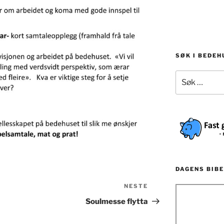
SØK I BEDE
Søk
etter:
DAGENS BIBE
NESTE
Neste
innlegg
Soulmesse flytta