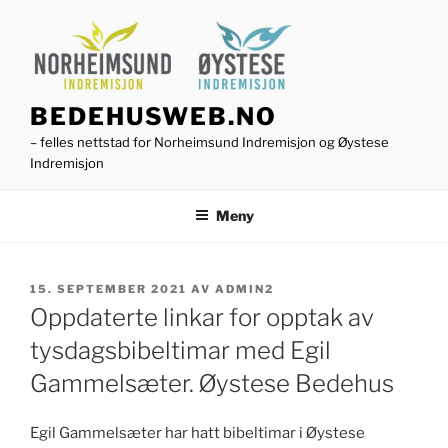
Gå
til
innhold
BEDEHUSWEB.NO
– felles nettstad for Norheimsund Indremisjon og Øystese
Indremisjon
Meny
PUBLISERT
15. SEPTEMBER 2021
AV
ADMIN2
Oppdaterte linkar for opptak av
tysdagsbibeltimar med Egil
Gammelsæter. Øystese Bedehus
Egil Gammelsæter har hatt bibeltimar i Øystese