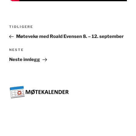
Innleggsnavigasjon
Forrige
TIDLIGERE
innlegg
Møteveke med Roald Evensen 8. – 12. september
Neste
NESTE
innlegg
Neste innlegg