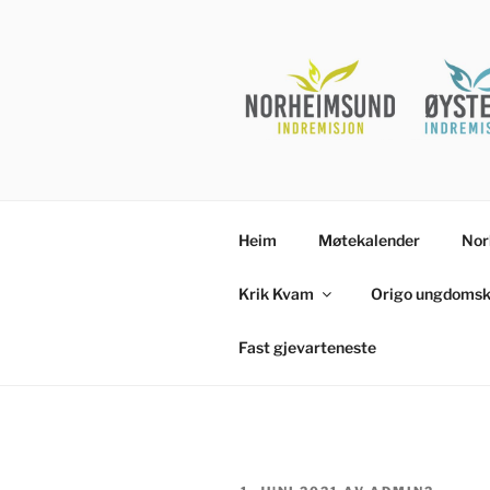
Gå
til
innhold
Heim
Møtekalender
Nor
Krik Kvam
Origo ungdomsk
Fast gjevarteneste