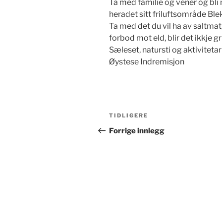
Ta med familie og vener og bl
heradet sitt friluftsområde Bleke
Ta med det du vil ha av saltmat
forbod mot eld, blir det ikkje g
Sæleset, natursti og aktivitetar
Øystese Indremisjon
Innleggsnavigasjon
Forrige
TIDLIGERE
innlegg
Forrige innlegg