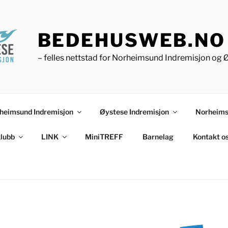
BEDEHUSWEB.NO
– felles nettstad for Norheimsund Indremisjon og 
heimsund Indremisjon
Øystese Indremisjon
Norheims
lubb
LINK
MiniTREFF
Barnelag
Kontakt o