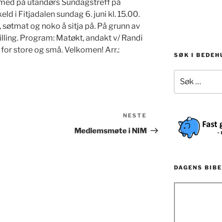
i med på utandørs Sundagstreff på
ld i Fitjadalen sundag 6. juni kl. 15.00.
, søtmat og noko å sitja på. På grunn av
rilling. Program: Matøkt, andakt v/ Randi
 for store og små. Velkomen! Arr.:
SØK I BEDE
Søk
etter:
NESTE
Neste
innlegg
Medlemsmøte i NIM
DAGENS BIBE