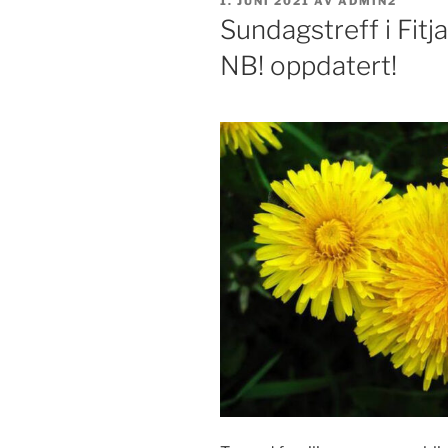
PUBLISERT
1. JUNI 2021
AV
ADMIN2
Sundagstreff i Fitja
NB! oppdatert!