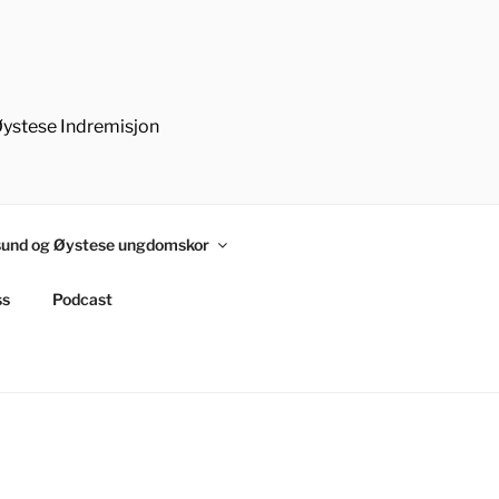
Øystese Indremisjon
und og Øystese ungdomskor
ss
Podcast