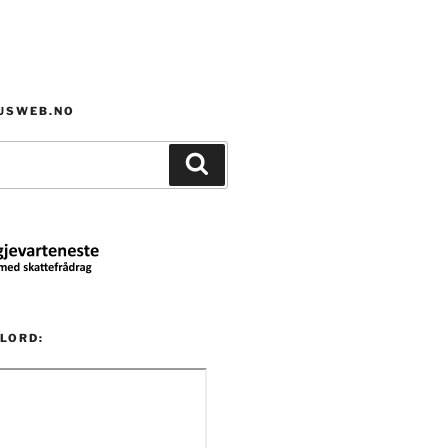
HUSWEB.NO
Søk
LORD: