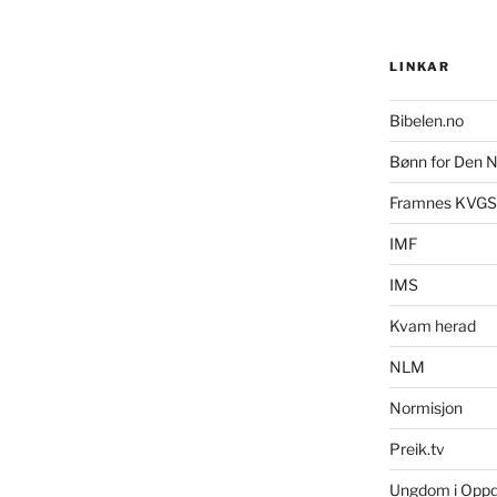
LINKAR
Bibelen.no
Bønn for Den N
Framnes KVGS
IMF
IMS
Kvam herad
NLM
Normisjon
Preik.tv
Ungdom i Opp