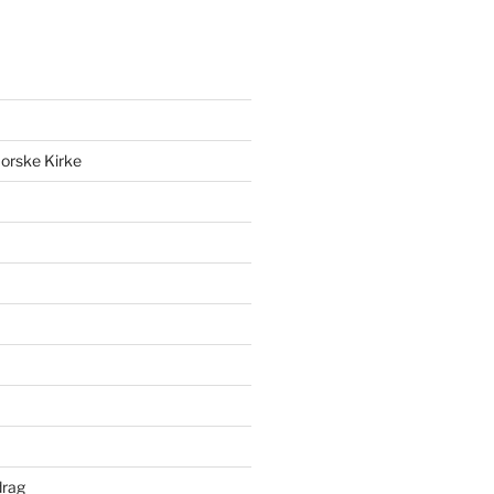
orske Kirke
drag