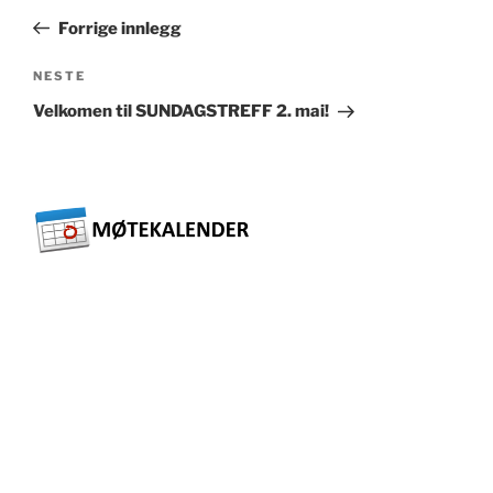
innlegg
Forrige innlegg
Neste
NESTE
innlegg
Velkomen til SUNDAGSTREFF 2. mai!