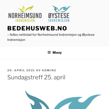
Gå
til
innhold
BEDEHUSWEB.NO
– felles nettstad for Norheimsund Indremisjon og Øystese
Indremisjon
Meny
PUBLISERT
20. APRIL 2021
AV
ADMIN2
Sundagstreff 25. april