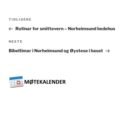
Innleggsnavigasjon
Forrige
TIDLIGERE
innlegg
Rutinar for smittevern – Norheimsund bedehus
Neste
NESTE
innlegg
Bibeltimar i Norheimsund og Øystese i haust