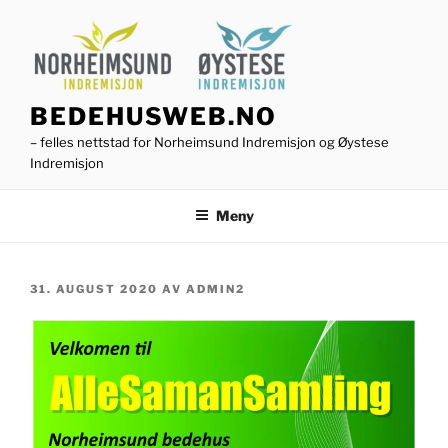
Gå
til
innhold
BEDEHUSWEB.NO
– felles nettstad for Norheimsund Indremisjon og Øystese
Indremisjon
Meny
PUBLISERT
31. AUGUST 2020
AV
ADMIN2