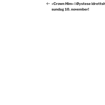
innlegg
«Crown Him» i Øystese idrettsh
sundag 10. november!