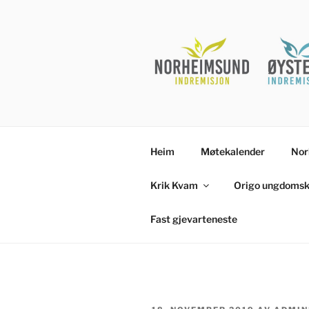
Gå
til
innhold
Heim
Møtekalender
Nor
Krik Kvam
Origo ungdomsk
Fast gjevarteneste