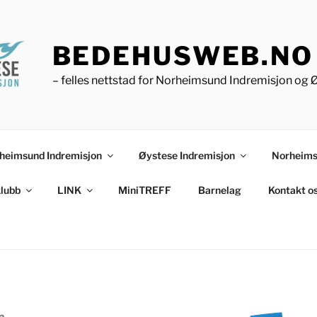
BEDEHUSWEB.NO
– felles nettstad for Norheimsund Indremisjon og 
heimsund Indremisjon
Øystese Indremisjon
Norheims
lubb
LINK
MiniTREFF
Barnelag
Kontakt o