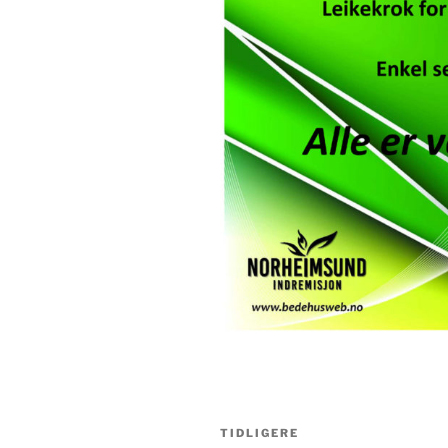
Innleggsnavigasjon
Forrige
TIDLIGERE