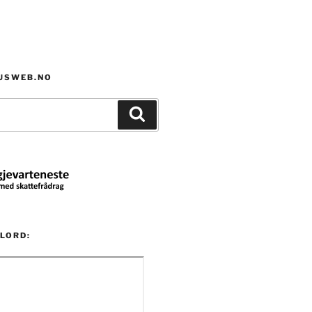
HUSWEB.NO
Søk
LORD: