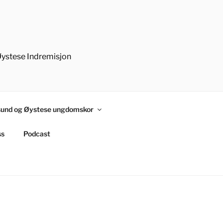
Øystese Indremisjon
und og Øystese ungdomskor
ss
Podcast