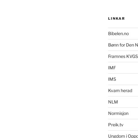
LINKAR
Bibelen.no
Bønn for Den N
Framnes KVGS
IMF
IMS
Kvam herad
NLM
Normisjon
Preik.tv
Ungdom i Opp