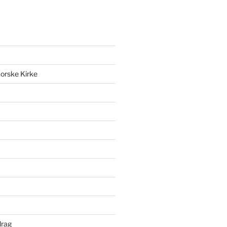
orske Kirke
drag