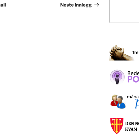
innlegg
all
Neste innlegg