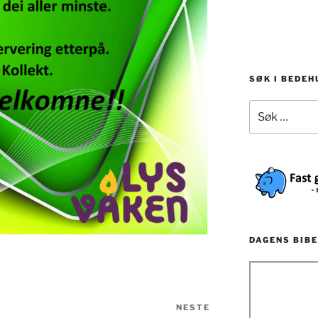
SØK I BEDE
Søk
etter:
DAGENS BIBE
NESTE
Neste