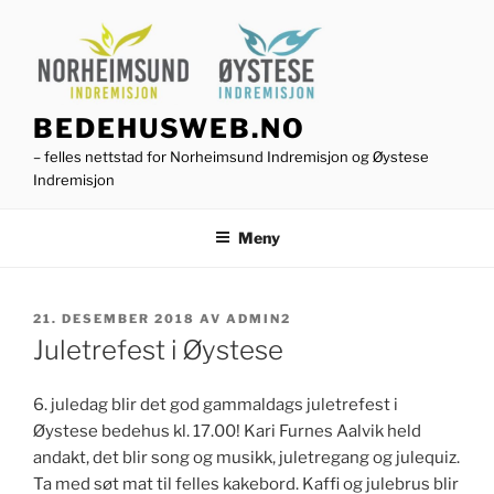
Gå
til
innhold
BEDEHUSWEB.NO
– felles nettstad for Norheimsund Indremisjon og Øystese
Indremisjon
Meny
PUBLISERT
21. DESEMBER 2018
AV
ADMIN2
Juletrefest i Øystese
6. juledag blir det god gammaldags juletrefest i
Øystese bedehus kl. 17.00! Kari Furnes Aalvik held
andakt, det blir song og musikk, juletregang og julequiz.
Ta med søt mat til felles kakebord. Kaffi og julebrus blir