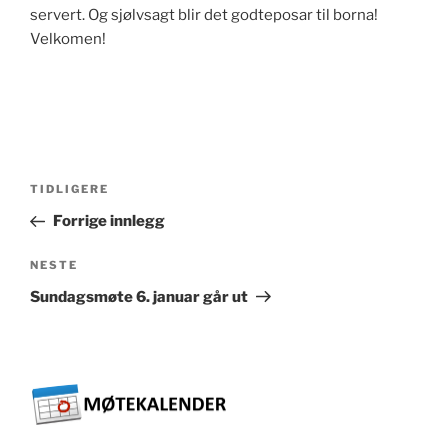
servert. Og sjølvsagt blir det godteposar til borna!
Velkomen!
Innleggsnavigasjon
Forrige
TIDLIGERE
innlegg
Forrige innlegg
Neste
NESTE
innlegg
Sundagsmøte 6. januar går ut