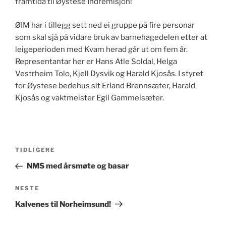
framtida til Øystese Indremisjon!
ØIM har i tillegg sett ned ei gruppe på fire personar
som skal sjå på vidare bruk av barnehagedelen etter at
leigeperioden med Kvam herad går ut om fem år.
Representantar her er Hans Atle Soldal, Helga
Vestrheim Tolo, Kjell Dysvik og Harald Kjosås. I styret
for Øystese bedehus sit Erland Brennsæter, Harald
Kjosås og vaktmeister Egil Gammelsæter.
Innleggsnavigasjon
Forrige
TIDLIGERE
innlegg
NMS med årsmøte og basar
Neste
NESTE
innlegg
Kalvenes til Norheimsund!