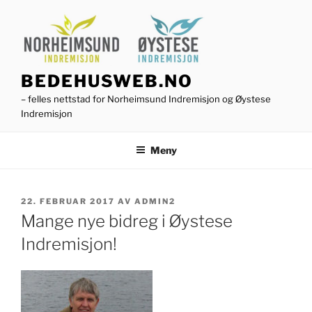
Gå
til
innhold
BEDEHUSWEB.NO
– felles nettstad for Norheimsund Indremisjon og Øystese
Indremisjon
Meny
PUBLISERT
22. FEBRUAR 2017
AV
ADMIN2
Mange nye bidreg i Øystese
Indremisjon!