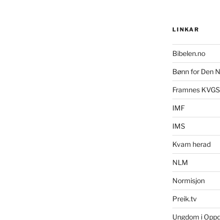
LINKAR
Bibelen.no
Bønn for Den N
Framnes KVGS
IMF
IMS
Kvam herad
NLM
Normisjon
Preik.tv
Ungdom i Opp