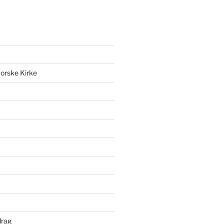
orske Kirke
drag