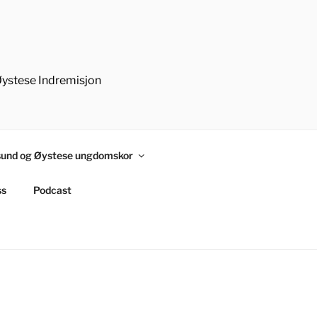
Øystese Indremisjon
und og Øystese ungdomskor
ss
Podcast