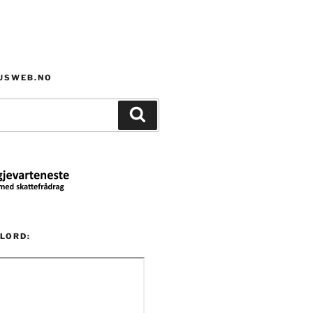
HUSWEB.NO
Søk
LORD: