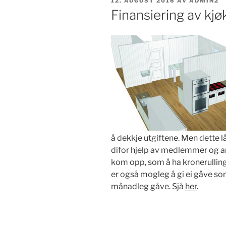
PUBLISERT
12. AUGUST 2016
AV
ADMIN2
Finansiering av kj
å dekkje utgiftene. Men dette l
difor hjelp av medlemmer og an
kom opp, som å ha kronerulling, 
er også mogleg å gi ei gåve som
månadleg gåve. Sjå
her
.