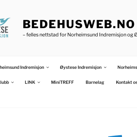
BEDEHUSWEB.NO
– felles nettstad for Norheimsund Indremisjon og 
heimsund Indremisjon
Øystese Indremisjon
Norheims
lubb
LINK
MiniTREFF
Barnelag
Kontakt o