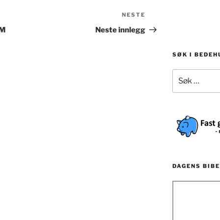
NESTE
Neste
innlegg
IM
Neste innlegg
SØK I BEDE
Søk
etter:
DAGENS BIBE