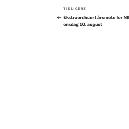
Innleggsnavigasjon
Forrige
TIDLIGERE
innlegg
Ekstraordinært årsmøte for N
onsdag 10. august