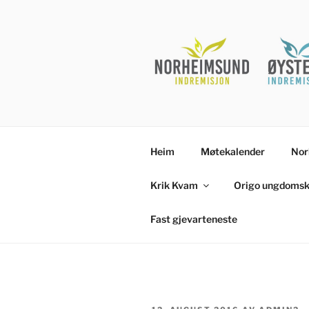
Gå
til
innhold
Heim
Møtekalender
Nor
Krik Kvam
Origo ungdomsk
Fast gjevarteneste