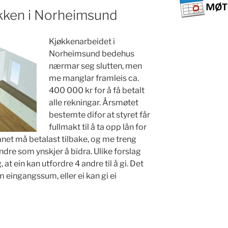
økken i Norheimsund
Kjøkkenarbeidet i
Norheimsund bedehus
nærmar seg slutten, men
me manglar framleis ca.
400 000 kr for å få betalt
alle rekningar. Årsmøtet
bestemte difor at styret får
fullmakt til å ta opp lån for
ånet må betalast tilbake, og me treng
dre som ynskjer å bidra. Ulike forslag
at ein kan utfordre 4 andre til å gi. Det
 eingangssum, eller ei kan gi ei