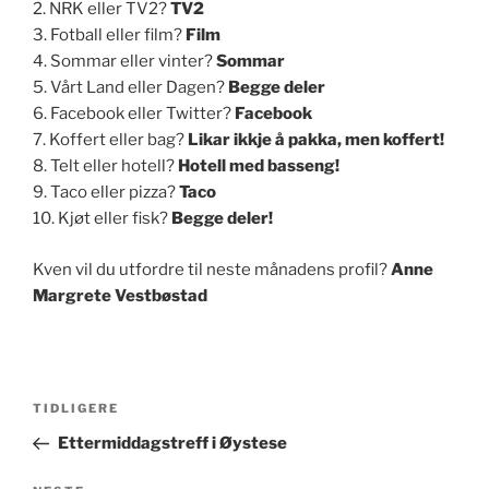
2. NRK eller TV2?
TV2
3. Fotball eller film?
Film
4. Sommar eller vinter?
Sommar
5. Vårt Land eller Dagen?
Begge deler
6. Facebook eller Twitter?
Facebook
7. Koffert eller bag?
Likar ikkje å pakka, men koffert!
8. Telt eller hotell?
Hotell med basseng!
9. Taco eller pizza?
Taco
10. Kjøt eller fisk?
Begge deler!
Kven vil du utfordre til neste månadens profil?
Anne
Margrete Vestbøstad
Innleggsnavigasjon
Forrige
TIDLIGERE
innlegg
Ettermiddagstreff i Øystese