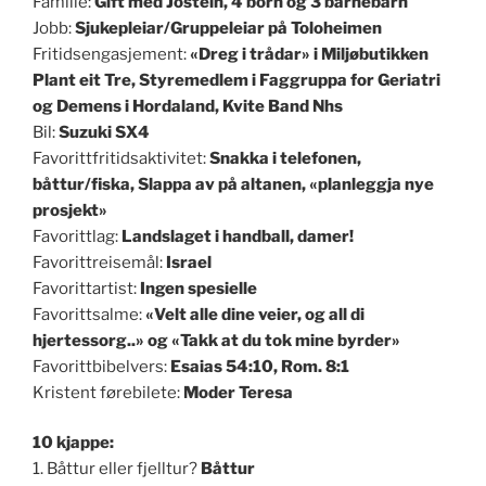
Familie:
Gift med Jostein, 4 born og 3 barnebarn
Jobb:
Sjukepleiar/Gruppeleiar på Toloheimen
Fritidsengasjement:
«Dreg i trådar» i Miljøbutikken
Plant eit Tre, Styremedlem i Faggruppa for Geriatri
og Demens i Hordaland, Kvite Band Nhs
Bil:
Suzuki SX4
Favorittfritidsaktivitet:
Snakka i telefonen,
båttur/fiska, Slappa av på altanen, «planleggja nye
prosjekt»
Favorittlag:
Landslaget i handball, damer!
Favorittreisemål:
Israel
Favorittartist:
Ingen spesielle
Favorittsalme:
«Velt alle dine veier, og all di
hjertessorg..» og «Takk at du tok mine byrder»
Favorittbibelvers:
Esaias 54:10, Rom. 8:1
Kristent førebilete:
Moder Teresa
10 kjappe:
1. Båttur eller fjelltur?
Båttur