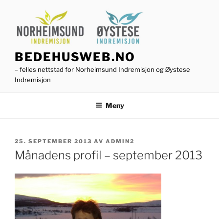
Gå
til
innhold
BEDEHUSWEB.NO
– felles nettstad for Norheimsund Indremisjon og Øystese
Indremisjon
Meny
PUBLISERT
25. SEPTEMBER 2013
AV
ADMIN2
Månadens profil – september 2013