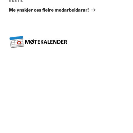
Neste
NESTE
innlegg
Me ynskjer oss fleire medarbeidarar!