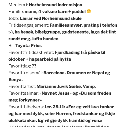
Medlem i:
Norheimsund Indremisjon
Familie:
mann, 4 vaksne barn + puddel
Jobb:
Lærar ved Norheimsund skule
Fritidsengasjement:
Familiesamvær, prating i telefon
;-), ha besøk, bibelgruppe, gudsteneste, laga det fint
rundt meg, lufta hunden
Bil:
Toyota Prius
Favorittfritidsaktivitet:
Fjordbading frå påske til
oktober + hagearbeid på hytta
Favorittlag:
??
Favorittreisemål:
Barcelona. Draumen er Nepal og
Kenya.
Favorittartist:
Marianne Juvik Sæbø. Vamp.
Favorittsalmar:
«Navnet Jesus» og «Du som freden
meg forkynner»
Favorittbibelvers:
Jer. 29,11: «For eg veit kva tankar
eg har med dykk, seier Herren, fredstankar og ikkje
ulukketankar. Eg vil gje dykk framtid og von.»