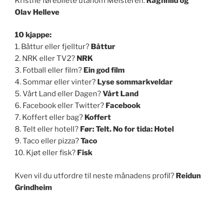
Kristne førebilete utanom Meisteren:
Ragnhild og
Olav Helleve
10 kjappe:
1. Båttur eller fjelltur?
Båttur
2. NRK eller TV2?
NRK
3. Fotball eller film?
Ein god film
4. Sommar eller vinter?
Lyse sommarkveldar
5. Vårt Land eller Dagen?
Vårt Land
6. Facebook eller Twitter?
Facebook
7. Koffert eller bag?
Koffert
8. Telt eller hotell?
Før: Telt. No for tida: Hotel
9. Taco eller pizza?
Taco
10. Kjøt eller fisk?
Fisk
Kven vil du utfordre til neste månadens profil?
Reidun
Grindheim