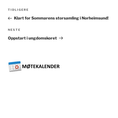
Innleggsnavigasjon
Forrige
TIDLIGERE
innlegg
Klart for Sommarens storsamling i Norheimsund!
Neste
NESTE
innlegg
Oppstart i ungdomskoret