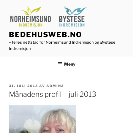
Gå
til
innhold
BEDEHUSWEB.NO
– felles nettstad for Norheimsund Indremisjon og Øystese
Indremisjon
Meny
PUBLISERT
31. JULI 2013
AV
ADMIN2
Månadens profil – juli 2013