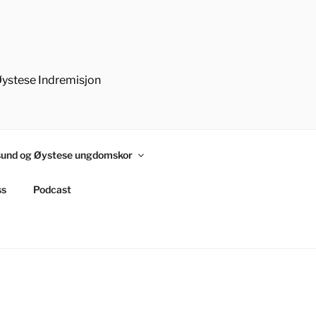
Øystese Indremisjon
und og Øystese ungdomskor
ss
Podcast