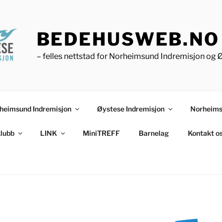
BEDEHUSWEB.NO
– felles nettstad for Norheimsund Indremisjon og 
heimsund Indremisjon
Øystese Indremisjon
Norheims
lubb
LINK
MiniTREFF
Barnelag
Kontakt o