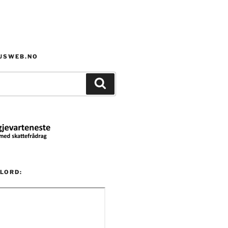
HUSWEB.NO
Søk
LORD: