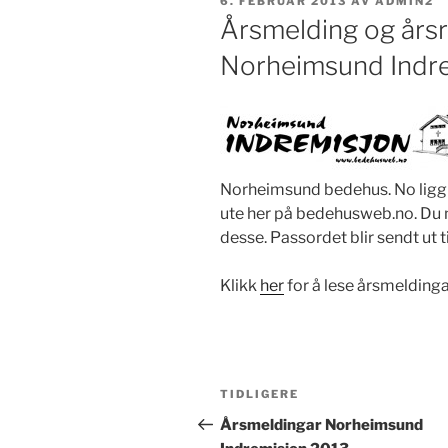
PUBLISERT
6. FEBRUAR 2013
AV
ADMIN2
Årsmelding og års
Norheimsund Indr
Norheimsund bedehus. No ligg
ute her på bedehusweb.no. Du 
desse. Passordet blir sendt ut 
Klikk
her
for å lese årsmelding
Innleggsnavigasjon
Forrige
TIDLIGERE
innlegg
Årsmeldingar Norheimsund