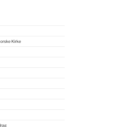
orske Kirke
drag