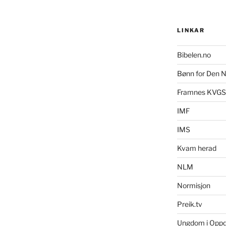
LINKAR
Bibelen.no
Bønn for Den N
Framnes KVGS
IMF
IMS
Kvam herad
NLM
Normisjon
Preik.tv
Ungdom i Opp