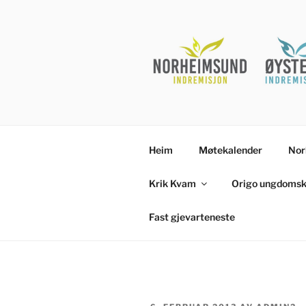
Gå
til
innhold
Heim
Møtekalender
Nor
Krik Kvam
Origo ungdomsk
Fast gjevarteneste