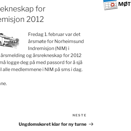
rekneskap for
emisjon 2012
Fredag 1. februar var det
årsmøte for Norheimsund
Indremisjon (NIM) i
 årsmelding og årsrekneskap for 2012
må logge deg på med passord for å sjå
til alle medlemmene i NIM på sms i dag.
ane.
NESTE
Neste
innlegg
Ungdomskoret klar for ny turne