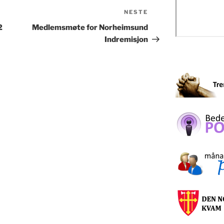
NESTE
Neste
innlegg
2
Medlemsmøte for Norheimsund
Indremisjon