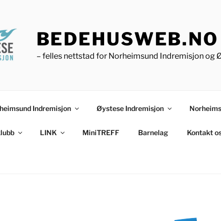
BEDEHUSWEB.NO
– felles nettstad for Norheimsund Indremisjon og 
heimsund Indremisjon
Øystese Indremisjon
Norheims
lubb
LINK
MiniTREFF
Barnelag
Kontakt o