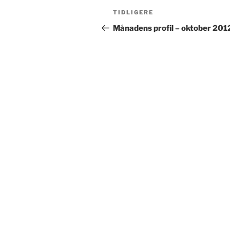
Innleggsnavigasjon
Forrige
TIDLIGERE
innlegg
Månadens profil – oktober 201