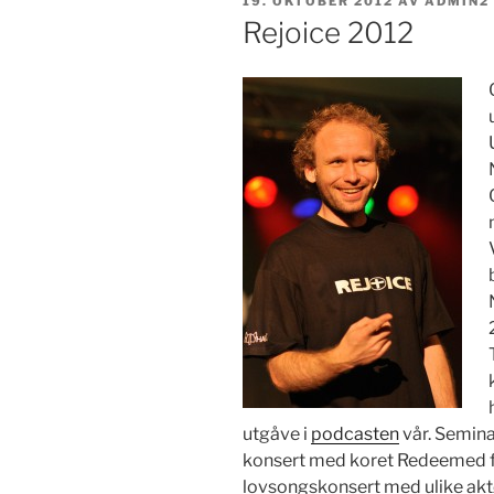
PUBLISERT
19. OKTOBER 2012
AV
ADMIN2
Rejoice 2012
utgåve i
podcasten
vår. Semina
konsert med koret Redeemed f
lovsongskonsert med ulike aktø