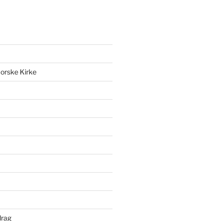
orske Kirke
drag