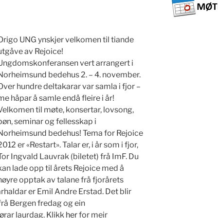
Origo UNG ynskjer velkomen til tiande
utgåve av Rejoice!
Ungdomskonferansen vert arrangert i
Norheimsund bedehus 2. – 4. november.
Over hundre deltakarar var samla i fjor –
me håpar å samle endå fleire i år!
Velkomen til møte, konsertar, lovsong,
bøn, seminar og fellesskap i
Norheimsund bedehus! Tema for Rejoice
2012 er «Restart». Talar er, i år som i fjor,
Tor Ingvald Lauvrak (biletet) frå ImF. Du
kan lade opp til årets Rejoice med å
høyre opptak av talane frå fjorårets
rhaldar er Emil Andre Erstad. Det blir
rå Bergen fredag og ein
rar laurdag. Klikk
her
for meir