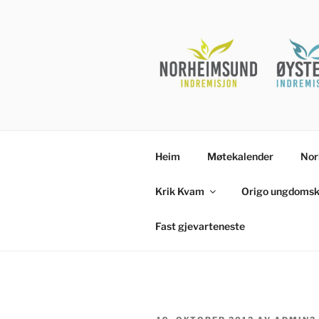
Gå
til
innhold
Heim
Møtekalender
Nor
Krik Kvam
Origo ungdomsk
Fast gjevarteneste