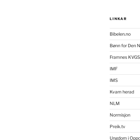
LINKAR
Bibelen.no
Bønn for Den N
Framnes KVGS
IMF
IMS
Kvam herad
NLM
Normisjon
Preik.tv
Ungdom i Opp