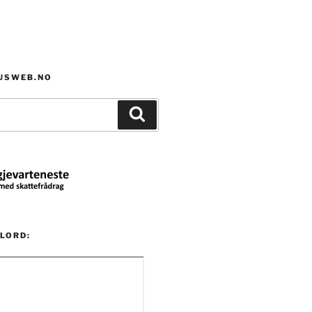
HUSWEB.NO
Søk
LORD: