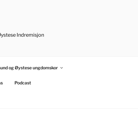
Øystese Indremisjon
und og Øystese ungdomskor
ss
Podcast