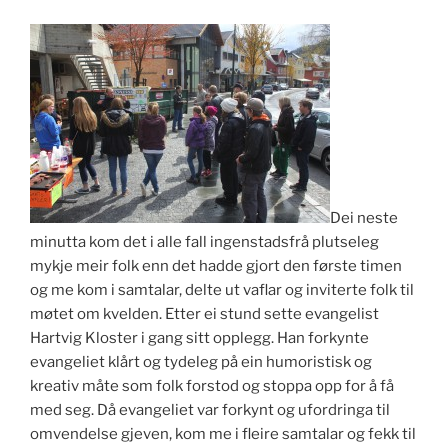
Dei neste
minutta kom det i alle fall ingenstadsfrå plutseleg
mykje meir folk enn det hadde gjort den første timen
og me kom i samtalar, delte ut vaflar og inviterte folk til
møtet om kvelden. Etter ei stund sette evangelist
Hartvig Kloster i gang sitt opplegg. Han forkynte
evangeliet klårt og tydeleg på ein humoristisk og
kreativ måte som folk forstod og stoppa opp for å få
med seg. Då evangeliet var forkynt og ufordringa til
omvendelse gjeven, kom me i fleire samtalar og fekk til