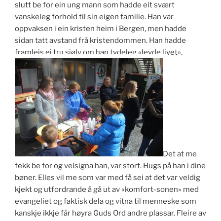
slutt be for ein ung mann som hadde eit svært
vanskeleg forhold til sin eigen familie. Han var
oppvaksen i ein kristen heim i Bergen, men hadde
sidan tatt avstand frå kristendommen. Han hadde
framleis ei tru sjølv om han tydeleg «levde livet».
Det at me
fekk be for og velsigna han, var stort. Hugs på han i dine
bøner. Elles vil me som var med få sei at det var veldig
kjekt og utfordrande å gå ut av «komfort-sonen» med
evangeliet og faktisk dela og vitna til menneske som
kanskje ikkje får høyra Guds Ord andre plassar. Fleire av