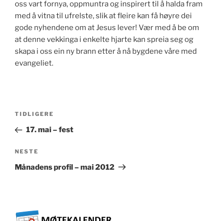
oss vart fornya, oppmuntra og inspirert til å halda fram
med å vitna til ufrelste, slik at fleire kan få høyre dei
gode nyhendene om at Jesus lever! Vær med å be om
at denne vekkinga i enkelte hjarte kan spreia seg og
skapa i oss ein ny brann etter å nå bygdene våre med
evangeliet.
Innleggsnavigasjon
Forrige
TIDLIGERE
innlegg
17. mai – fest
Neste
NESTE
innlegg
Månadens profil – mai 2012