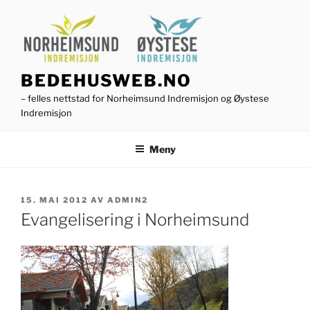
Gå
til
innhold
BEDEHUSWEB.NO
– felles nettstad for Norheimsund Indremisjon og Øystese
Indremisjon
Meny
PUBLISERT
15. MAI 2012
AV
ADMIN2
Evangelisering i Norheimsund