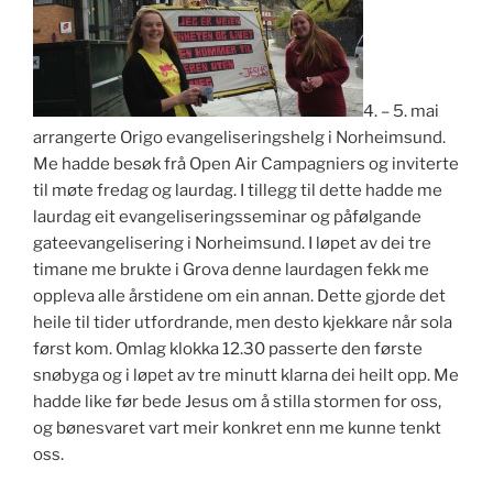
4. – 5. mai
arrangerte Origo evangeliseringshelg i Norheimsund.
Me hadde besøk frå Open Air Campagniers og inviterte
til møte fredag og laurdag. I tillegg til dette hadde me
laurdag eit evangeliseringsseminar og påfølgande
gateevangelisering i Norheimsund. I løpet av dei tre
timane me brukte i Grova denne laurdagen fekk me
oppleva alle årstidene om ein annan. Dette gjorde det
heile til tider utfordrande, men desto kjekkare når sola
først kom. Omlag klokka 12.30 passerte den første
snøbyga og i løpet av tre minutt klarna dei heilt opp. Me
hadde like før bede Jesus om å stilla stormen for oss,
og bønesvaret vart meir konkret enn me kunne tenkt
oss.