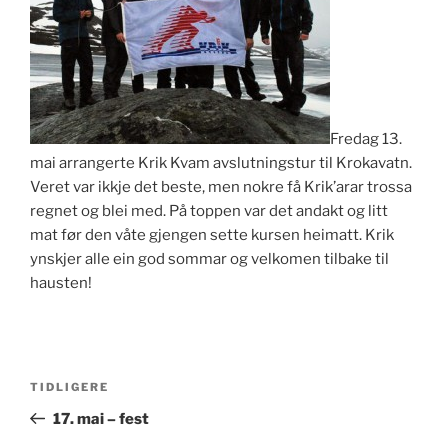
Fredag 13.
mai arrangerte Krik Kvam avslutningstur til Krokavatn.
Veret var ikkje det beste, men nokre få Krik’arar trossa
regnet og blei med. På toppen var det andakt og litt
mat før den våte gjengen sette kursen heimatt. Krik
ynskjer alle ein god sommar og velkomen tilbake til
hausten!
Innleggsnavigasjon
Forrige
TIDLIGERE
innlegg
17. mai – fest