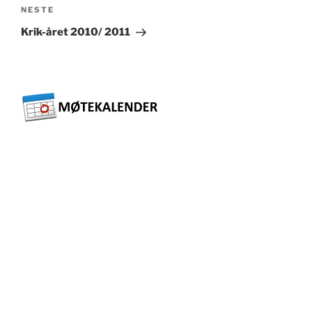
Neste
NESTE
innlegg
Krik-året 2010/ 2011