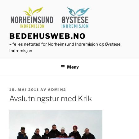
Gå
til
innhold
BEDEHUSWEB.NO
– felles nettstad for Norheimsund Indremisjon og Øystese
Indremisjon
Meny
PUBLISERT
16. MAI 2011
AV
ADMIN2
Avslutningstur med Krik