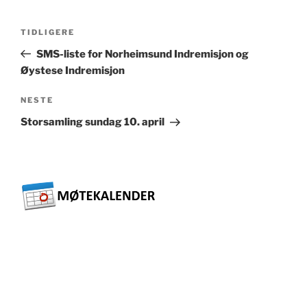
Innleggsnavigasjon
Forrige
TIDLIGERE
innlegg
SMS-liste for Norheimsund Indremisjon og
Øystese Indremisjon
Neste
NESTE
innlegg
Storsamling sundag 10. april