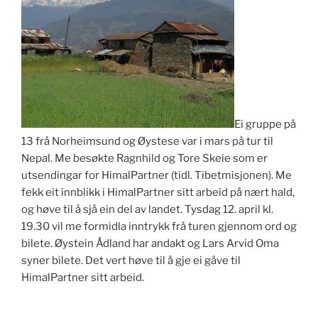
Ei gruppe på
13 frå Norheimsund og Øystese var i mars på tur til
Nepal. Me besøkte Ragnhild og Tore Skeie som er
utsendingar for HimalPartner (tidl. Tibetmisjonen). Me
fekk eit innblikk i HimalPartner sitt arbeid på nært hald,
og høve til å sjå ein del av landet. Tysdag 12. april kl.
19.30 vil me formidla inntrykk frå turen gjennom ord og
bilete. Øystein Ådland har andakt og Lars Arvid Oma
syner bilete. Det vert høve til å gje ei gåve til
HimalPartner sitt arbeid.