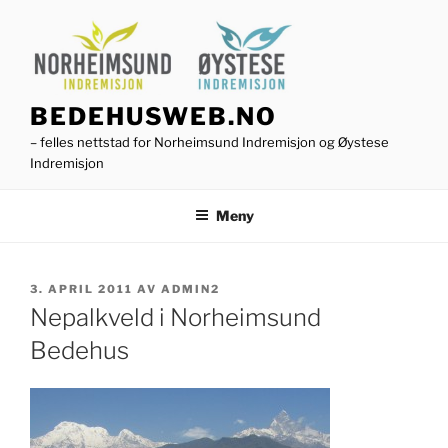
Gå
til
innhold
BEDEHUSWEB.NO
– felles nettstad for Norheimsund Indremisjon og Øystese
Indremisjon
Meny
PUBLISERT
3. APRIL 2011
AV
ADMIN2
Nepalkveld i Norheimsund
Bedehus