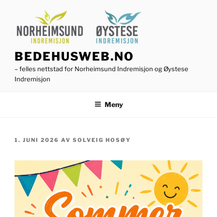
Gå
til
innhold
BEDEHUSWEB.NO
– felles nettstad for Norheimsund Indremisjon og Øystese
Indremisjon
Meny
PUBLISERT
1. JUNI 2026
AV
SOLVEIG HOSØY