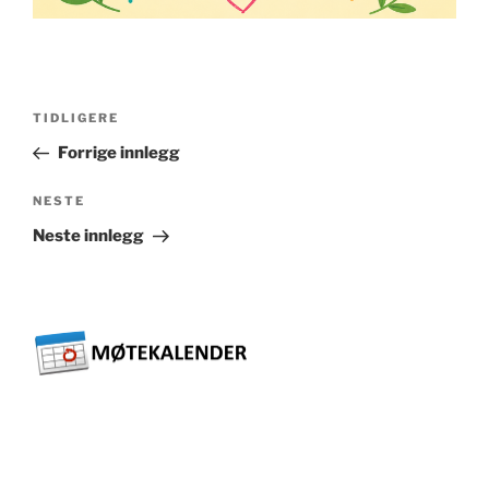
Innleggsnavigasjon
Forrige
TIDLIGERE
innlegg
Forrige innlegg
Neste
NESTE
innlegg
Neste innlegg