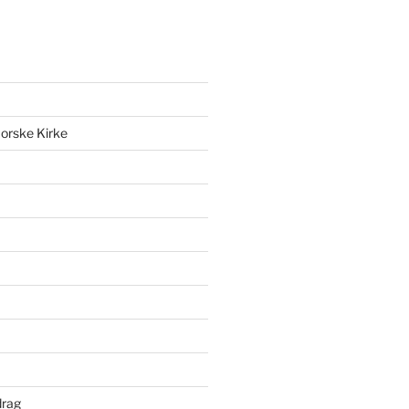
orske Kirke
drag