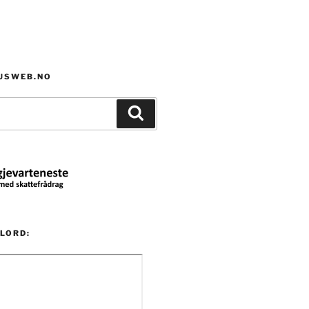
HUSWEB.NO
Søk
LORD: