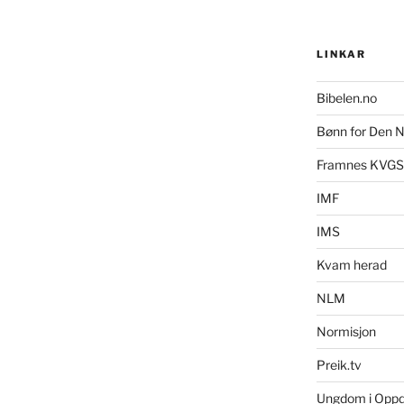
LINKAR
Bibelen.no
Bønn for Den N
Framnes KVGS
IMF
IMS
Kvam herad
NLM
Normisjon
Preik.tv
Ungdom i Opp