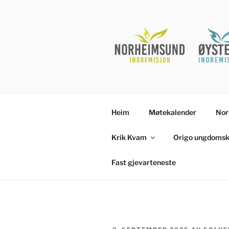
Gå
til
innhold
Heim
Møtekalender
Nor
Krik Kvam
Origo ungdomsk
Fast gjevarteneste