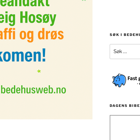
SØK I BEDE
Søk
etter:
DAGENS BIBE