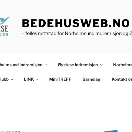
BEDEHUSWEB.NO
– felles nettstad for Norheimsund Indremisjon og 
heimsund Indremisjon
Øystese Indremisjon
Norheims
lubb
LINK
MiniTREFF
Barnelag
Kontakt o