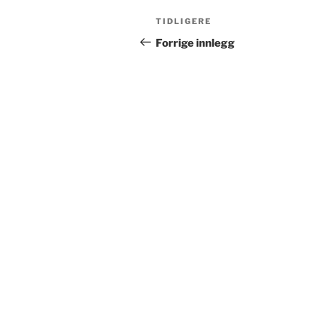
Innleggsnavigasjon
Forrige
TIDLIGERE
innlegg
Forrige innlegg