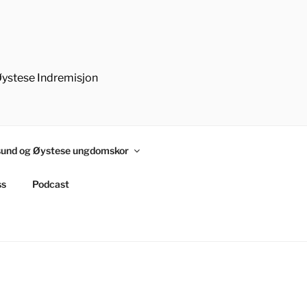
Øystese Indremisjon
und og Øystese ungdomskor
ss
Podcast