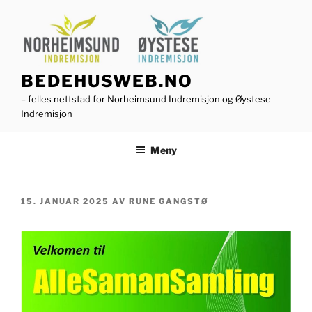
Gå
til
innhold
BEDEHUSWEB.NO
– felles nettstad for Norheimsund Indremisjon og Øystese
Indremisjon
Meny
PUBLISERT
15. JANUAR 2025
AV
RUNE GANGSTØ