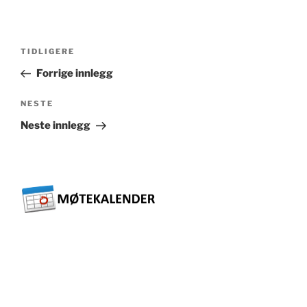
Innleggsnavigasjon
Forrige
TIDLIGERE
innlegg
Forrige innlegg
Neste
NESTE
innlegg
Neste innlegg