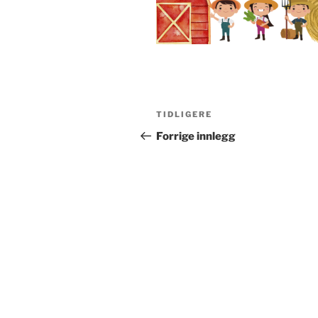
Innleggsnavigasjon
Forrige
TIDLIGERE
innlegg
Forrige innlegg