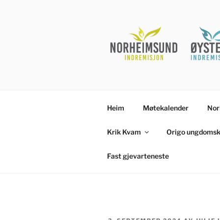
Gå
til
innhold
Heim
Møtekalender
Nor
Krik Kvam
Origo ungdomsk
Fast gjevarteneste