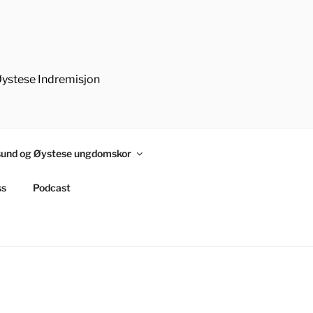
Øystese Indremisjon
und og Øystese ungdomskor
ss
Podcast