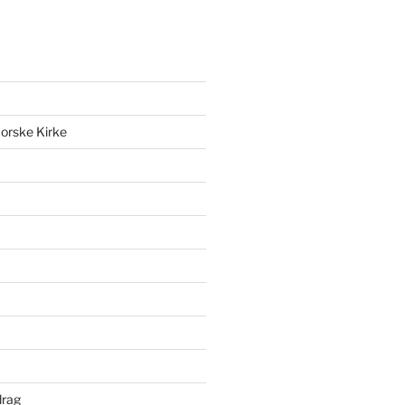
orske Kirke
drag