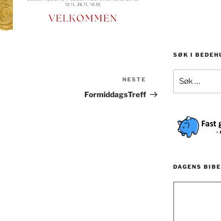
SØK I BEDE
Søk
NESTE
Neste
etter:
innlegg
FormiddagsTreff
DAGENS BIBE