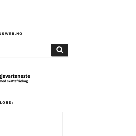
HUSWEB.NO
Søk
LORD: