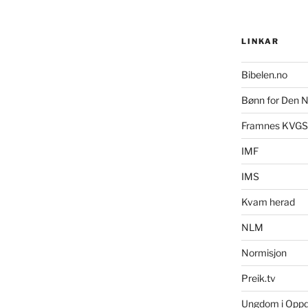
LINKAR
Bibelen.no
Bønn for Den N
Framnes KVGS
IMF
IMS
Kvam herad
NLM
Normisjon
Preik.tv
Ungdom i Opp