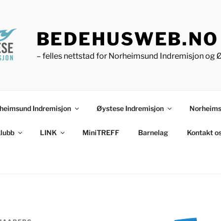
BEDEHUSWEB.NO
– felles nettstad for Norheimsund Indremisjon og 
heimsund Indremisjon
Øystese Indremisjon
Norheims
lubb
LINK
MiniTREFF
Barnelag
Kontakt o