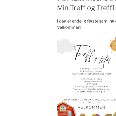
PUBLISERT
3. SEPTEMBER 2024
AV
JULIE
MiniTreff og Treff1
I dag er endelig første samling 
Velkommen!