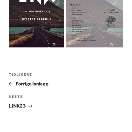
Innleggsnavigasjon
Forrige
TIDLIGERE
innlegg
Forrige innlegg
Neste
NESTE
innlegg
LINK23