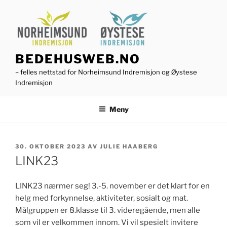
Gå
til
innhold
BEDEHUSWEB.NO
– felles nettstad for Norheimsund Indremisjon og Øystese
Indremisjon
Meny
PUBLISERT
30. OKTOBER 2023
AV
JULIE HAABERG
LINK23
LINK23 nærmer seg! 3.-5. november er det klart for en
helg med forkynnelse, aktiviteter, sosialt og mat.
Målgruppen er 8.klasse til 3. videregående, men alle
som vil er velkommen innom. Vi vil spesielt invitere