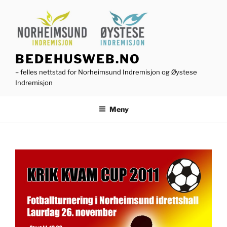
Gå
til
innhold
BEDEHUSWEB.NO
– felles nettstad for Norheimsund Indremisjon og Øystese
Indremisjon
Meny