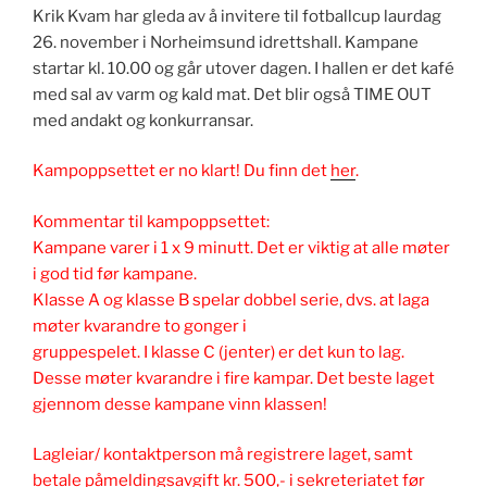
Krik Kvam har gleda av å invitere til fotballcup laurdag
26. november i Norheimsund idrettshall. Kampane
startar kl. 10.00 og går utover dagen. I hallen er det kafé
med sal av varm og kald mat. Det blir også TIME OUT
med andakt og konkurransar.
Kampoppsettet er no klart! Du finn det
her
.
Kommentar til kampoppsettet:
Kampane varer i 1 x 9 minutt. Det er viktig at alle møter
i god tid før kampane.
Klasse A og klasse B spelar dobbel serie, dvs. at laga
møter kvarandre to gonger i
gruppespelet. I klasse C (jenter) er det kun to lag.
Desse møter kvarandre i fire kampar. Det beste laget
gjennom desse kampane vinn klassen!
Lagleiar/ kontaktperson må registrere laget, samt
betale påmeldingsavgift kr. 500,- i sekreteriatet før